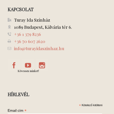
KAPCSOLAT
Turay Ida Színház
1089 Budapest, Kálvária tér 6.
+36 1 379 8236
+36 70 607 2620
info@turayidaszinhaz.hu
Kövessen minket!
HÍRLEVÉL
*
Kötelező kitölteni
*
Email cím