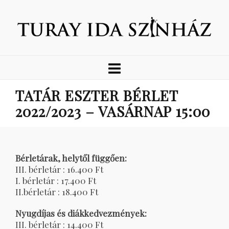
TATÁR ESZTER BÉRLET
2022/2023 – VASÁRNAP 15:00
Bérletárak, helytől függően:
III. bérletár : 16.400 Ft
I. bérletár : 17.400 Ft
II.bérletár : 18.400 Ft
Nyugdíjas és diákkedvezmények:
III. bérletár : 14.400 Ft