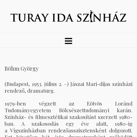
Böhm György
(Budapest, 1953. július 2. –) Jászai Mari-díjas színházi
rendező, dramaturg.
1979-ben végzett az Eötvös Loránd
Tudományegyetem Bölcsészettudományi karán.
Színház- és filmesztétikai szakosítást szerzett 1980-
ban. A szakosodás egy éve alatt, 1980-ig
a Vígszínházban rendezőasszisztensként dolgozott.