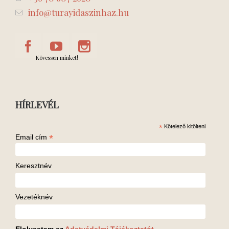
info@turayidaszinhaz.hu
Kövessen minket!
HÍRLEVÉL
*
Kötelező kitölteni
*
Email cím
Keresztnév
Vezetéknév