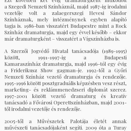
Ezt követően két évig dramaturgként működött
a Szegedi Nemzeti Színháznál, majd 1987-ig irodalmi
vezetője volt a zalaegerszegi Hevesi Sándor
Színháznak, mely intézménynek egyben alapító
tagja is. 1986-ban visszatért Budapestre mint a Rock
Színház dramaturgja, majd egy évvel később – ekkor
már dramaturgként – visszatért a Vígszínházba is.
A Szerzői Jogvédő Hivatal tanácsadója (1989-1995)
között, 1991-1997-ig a Budapesti
Kamaraszínház dramaturgja, majd 1996-tól egy évig
a Friderikusz Show gagman-je. 1992-től a Győri
Nemzeti Színház vezető dramaturgja és rendezője.
1995-1996 között posztgraduális képzésben vesz részt,
marketing- és reklámmenedzseri diplomát szerez.
1997-2001 között vezető dramaturg és kreatív
tanácsadó a Fővárosi Operettszínházban, majd 2001-
től irodalmi vezetője és rendezője.
2005-től a Művészetek Palotája életét annak
művészeti tanácsadójaként segíti. 2009 óta a Turay