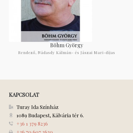
Böhm György
Rendező, Nádasdy Kálmán- és Jászai Mari-díjas
KAPCSOLAT
Turay Ida Színház
1089 Budapest, Kálvária tér 6.
+36 1 379 8236
+36 70 607 2620