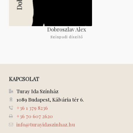
Dobroszlav Alex
Színpadi díszítő
KAPCSOLAT
Turay Ida Színház
1089 Budapest, Kálvária tér 6.
+36 1 379 8236
+36 70 607 2620
info@turayidaszinhaz.hu