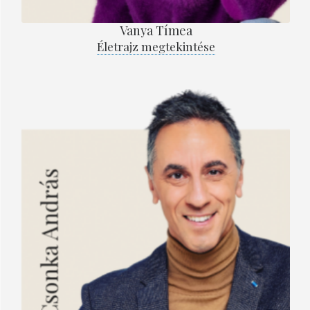
Vanya Tímea
Életrajz megtekintése