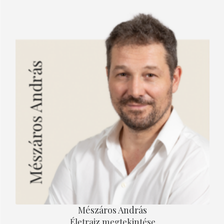
Mészáros András
Életrajz megtekintése