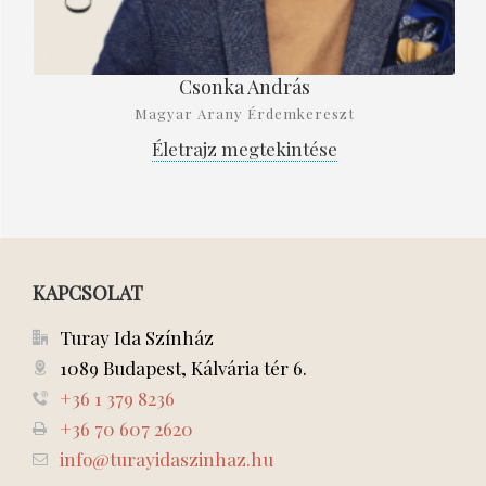
Csonka András
Magyar Arany Érdemkereszt
Életrajz megtekintése
KAPCSOLAT
Turay Ida Színház
1089 Budapest, Kálvária tér 6.
+36 1 379 8236
+36 70 607 2620
info@turayidaszinhaz.hu