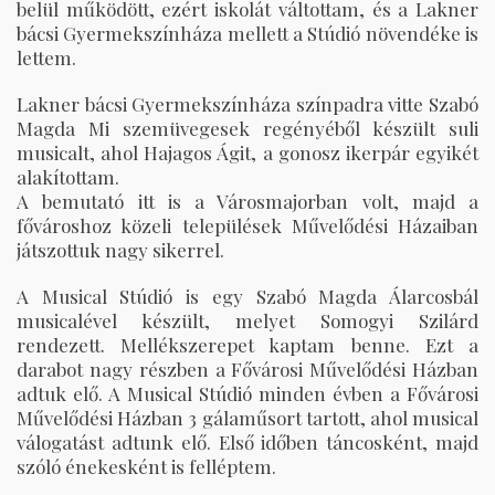
belül működött, ezért iskolát váltottam, és a Lakner
bácsi Gyermekszínháza mellett a Stúdió növendéke is
lettem.
Lakner bácsi Gyermekszínháza színpadra vitte Szabó
Magda Mi szemüvegesek regényéből készült suli
musicalt, ahol Hajagos Ágit, a gonosz ikerpár egyikét
alakítottam.
A bemutató itt is a Városmajorban volt, majd a
fővároshoz közeli települések Művelődési Házaiban
játszottuk nagy sikerrel.
A Musical Stúdió is egy Szabó Magda Álarcosbál
musicalével készült, melyet Somogyi Szilárd
rendezett. Mellékszerepet kaptam benne. Ezt a
darabot nagy részben a Fővárosi Művelődési Házban
adtuk elő. A Musical Stúdió minden évben a Fővárosi
Művelődési Házban 3 gálaműsort tartott, ahol musical
válogatást adtunk elő. Első időben táncosként, majd
szóló énekesként is felléptem.