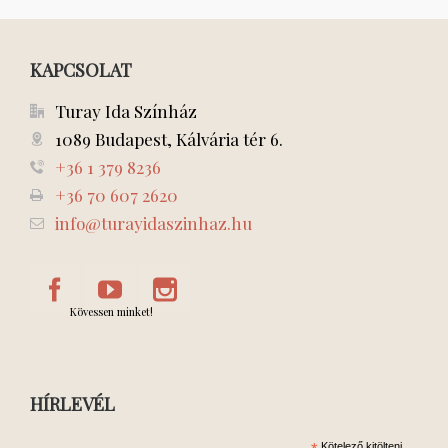
KAPCSOLAT
Turay Ida Színház
1089 Budapest, Kálvária tér 6.
+36 1 379 8236
+36 70 607 2620
info@turayidaszinhaz.hu
Kövessen minket!
HÍRLEVÉL
Kötelező kitölteni