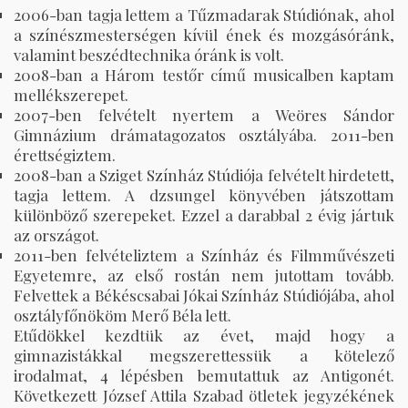
2006-ban tagja lettem a Tűzmadarak Stúdiónak, ahol
a színészmesterségen kívül ének és mozgásóránk,
valamint beszédtechnika óránk is volt.
2008-ban a Három testőr című musicalben kaptam
mellékszerepet.
2007-ben felvételt nyertem a Weöres Sándor
Gimnázium drámatagozatos osztályába. 2011-ben
érettségiztem.
2008-ban a Sziget Színház Stúdiója felvételt hirdetett,
tagja lettem. A dzsungel könyvében játszottam
különböző szerepeket. Ezzel a darabbal 2 évig jártuk
az országot.
2011-ben felvételiztem a Színház és Filmművészeti
Egyetemre, az első rostán nem jutottam tovább.
Felvettek a Békéscsabai Jókai Színház Stúdiójába, ahol
osztályfőnököm Merő Béla lett.
Etűdökkel kezdtük az évet, majd hogy a
gimnazistákkal megszerettessük a kötelező
irodalmat, 4 lépésben bemutattuk az Antigonét.
Következett József Attila Szabad ötletek jegyzékének