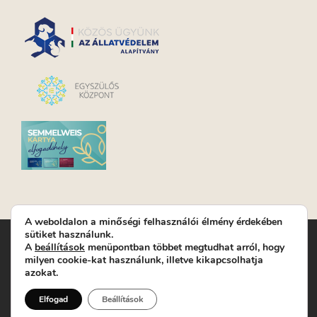
A weboldalon a minőségi felhasználói élmény érdekében
sütiket használunk.
Turay Ida Színház Közhasznú Nonprofit Kft. | Működési
A
beállítások
menüpontban többet megtudhat arról, hogy
helyszín: Turay Ida Színház 1089 Budapest, Kálvária tér 6. |
milyen cookie-kat használunk, illetve kikapcsolhatja
Levelezési cím: 1089 Budapest, Kálvária tér 14. | Titkárság:
+36
azokat.
(1) 611 9225
|
Nyeremenyjáték szabályzat
|
Jegyrendelés:
+36-70/607-2620
( Hétfő: zárva; Kedd-Péntek:
Elfogad
Beállítások
14-19, valamint előadások előtt 1 órával)