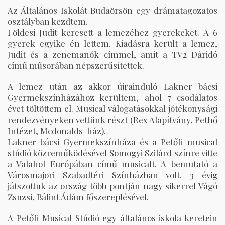
Az Általános Iskolát Budaörsön egy drámatagozatos
osztályban kezdtem.
Földesi Judit keresett a lemezéhez gyerekeket. A 6
gyerek egyike én lettem. Kiadásra került a lemez,
Judit és a zenemanók címmel, amit a TV2 Dáridó
című műsorában népszerűsítettek.
A lemez után az akkor újrainduló Lakner bácsi
Gyermekszínházához kerültem, ahol 7 csodálatos
évet töltöttem el. Musical válogatásokkal jótékonysági
rendezvényeken vettünk részt (Rex Alapítvány, Pethő
Intézet, Mcdonalds-ház).
Lakner bácsi Gyermekszínháza és a Petőfi musical
stúdió közreműködésével Somogyi Szilárd színre vitte
a Valahol Európában című musicalt. A bemutató a
Városmajori Szabadtéri Színházban volt. 3 évig
játszottuk az ország több pontján nagy sikerrel Vágó
Zsuzsi, Bálint Ádám főszereplésével.
A Petőfi Musical Stúdió egy általános iskola keretein