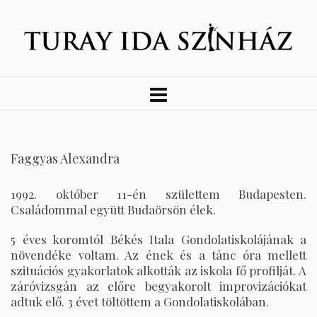
Faggyas Alexandra
1992. október 11-én születtem Budapesten.
Családommal együtt Budaörsön élek.
5 éves koromtól Békés Itala Gondolatiskolájának a
növendéke voltam. Az ének és a tánc óra mellett
szituációs gyakorlatok alkották az iskola fő profilját. A
záróvizsgán az előre begyakorolt improvizációkat
adtuk elő. 3 évet töltöttem a Gondolatiskolában.