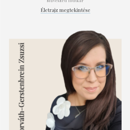
Művészeti főtitkár
Életrajz megtekintése