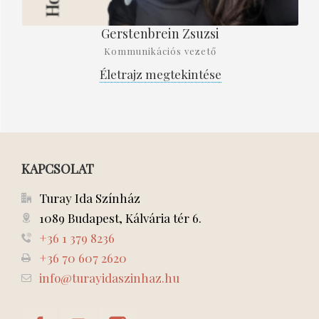
Gerstenbrein Zsuzsi
Kommunikációs vezető
Életrajz megtekintése
KAPCSOLAT
Turay Ida Színház
1089 Budapest, Kálvária tér 6.
+36 1 379 8236
+36 70 607 2620
info@turayidaszinhaz.hu