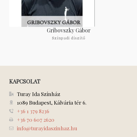
Gribovszky Gábor
Színpadi díszítő
KAPCSOLAT
Turay Ida Színház
1089 Budapest, Kálvária tér 6.
+36 1 379 8236
+36 70 607 2620
info@turayidaszinhaz.hu