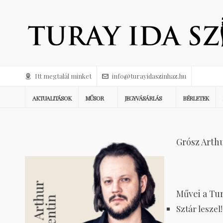
Itt megtalál minket
info@turayidaszinhaz.hu
AKTUALITÁSOK
MŰSOR
JEGYVÁSÁRLÁS
BÉRLETEK
Grósz Arthu
Művei a Tu
Sztár lesze