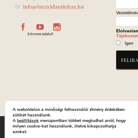
info@turayidaszinhaz.hu
Vezetékné
Elolvasta
Kövessen minket!
Tájékoztat
Igen
A weboldalon a minőségi felhasználói élmény érdekében
sütiket használunk.
A
beállítások
menüpontban többet megtudhat arról, hogy
Turay Ida Színház Közhasznú Nonprofit Kft. | Működési helys
milyen cookie-kat használunk, illetve kikapcsolhatja
azokat.
Jegyrendelés: