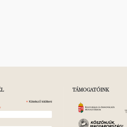
ÉL
TÁMOGATÓINK
*
Kötelező kitölteni
*