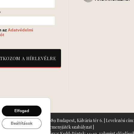
v
m az
Adatvédelmi
ót
Elfogad
zín: Turay Ida Színház 1089 Budapest, Kálvária tér 6. | Levelezési cím: 
Beállítások
Nyeremenyjáték szabályzat
|
+36-70/607-2620
( Hétfő: zárva; Kedd-Péntek: 14-19, valamint előadások 