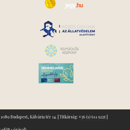
1089 Budapest, Kálvária tér 14. | Titkárság:
+36 (1) 611 9225
|
előtt 1 órával)