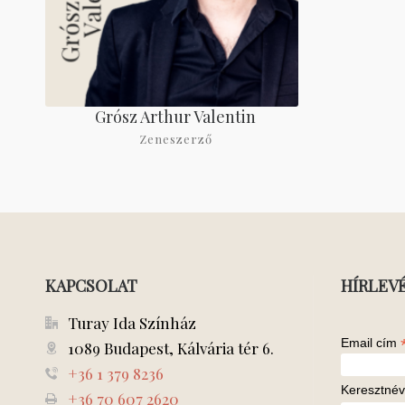
Grósz Arthur Valentin
Zeneszerző
KAPCSOLAT
HÍRLEV
Turay Ida Színház
Email cím
1089 Budapest, Kálvária tér 6.
+36 1 379 8236
Keresztnév
+36 70 607 2620