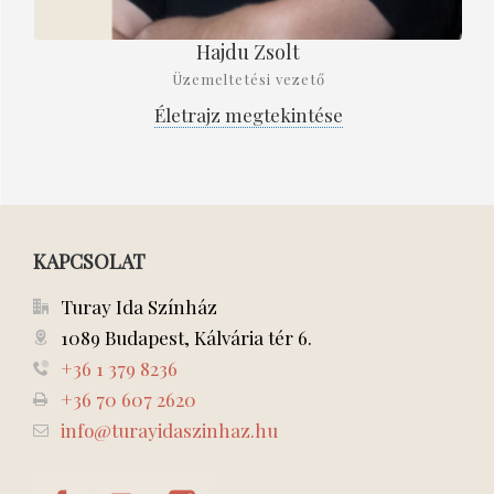
Hajdu Zsolt
Üzemeltetési vezető
Életrajz megtekintése
KAPCSOLAT
Turay Ida Színház
1089 Budapest, Kálvária tér 6.
+36 1 379 8236
+36 70 607 2620
info@turayidaszinhaz.hu