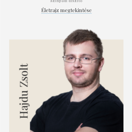
Színpadi díszítő
Életrajz megtekintése