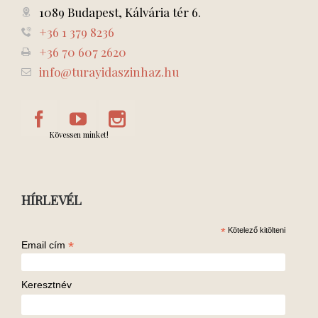
1089 Budapest, Kálvária tér 6.
+36 1 379 8236
+36 70 607 2620
info@turayidaszinhaz.hu
Kövessen minket!
HÍRLEVÉL
*
Kötelező kitölteni
*
Email cím
Keresztnév