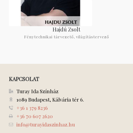
Hajdú Zsolt
Fénytechnikai tárvezető, világítástervező
KAPCSOLAT
Turay Ida Színház
1089 Budapest, Kálvária tér 6.
+36 1 379 8236
+36 70 607 2620
info@turayidaszinhaz.hu