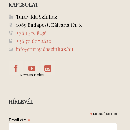
KAPCSOLAT
Turay Ida Színház
1089 Budapest, Kálvária tér 6.
+36 1 379 8236
+36 70 607 2620
info@turayidaszinhaz.hu
Kövessen minket!
HÍRLEVÉL
*
Kötelező kitölteni
*
Email cím