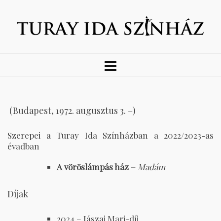
(Budapest, 1972. augusztus 3. –)
Szerepei a Turay Ida Színházban a 2022/2023-as
évadban
A vöröslámpás ház –
Madám
Díjak
2024 – Jászai Mari-díj