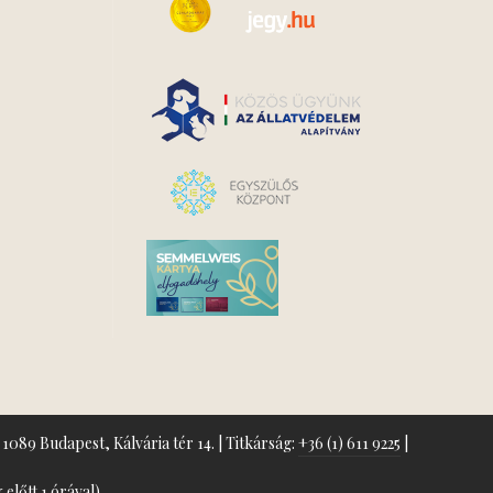
1089 Budapest, Kálvária tér 14. | Titkárság:
+36 (1) 611 9225
|
előtt 1 órával)