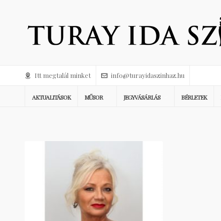
Itt megtalál minket
info@turayidaszinhaz.hu
AKTUALITÁSOK
MŰSOR
JEGYVÁSÁRLÁS
BÉRLETEK