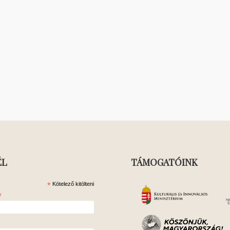
ÉL
TÁMOGATÓINK
*
Kötelező kitölteni
*