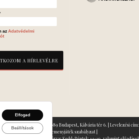
v
m az
Adatvédelmi
ót
Elfogad
zín: Turay Ida Színház 1089 Budapest, Kálvária tér 6. | Levelezési cím: 
Beállítások
Nyeremenyjáték szabályzat
|
+36-70/607-2620
( Hétfő: zárva; Kedd-Péntek: 14-19, valamint előadások 