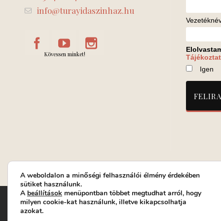
info@turayidaszinhaz.hu
Vezetékné
Elolvasta
Kövessen minket!
Tájékoztat
Igen
A weboldalon a minőségi felhasználói élmény érdekében
sütiket használunk.
A
beállítások
menüpontban többet megtudhat arról, hogy
Turay Ida Színház Közhasznú Nonprofit Kft. | Működési helys
milyen cookie-kat használunk, illetve kikapcsolhatja
azokat.
Jegyrendelés: