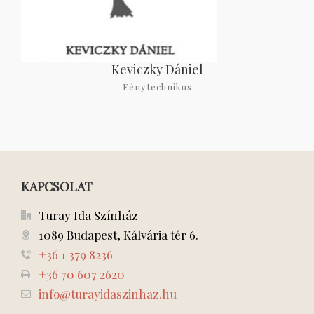
Keviczky Dániel
Fénytechnikus
KAPCSOLAT
Turay Ida Színház
1089 Budapest, Kálvária tér 6.
+36 1 379 8236
+36 70 607 2620
info@turayidaszinhaz.hu