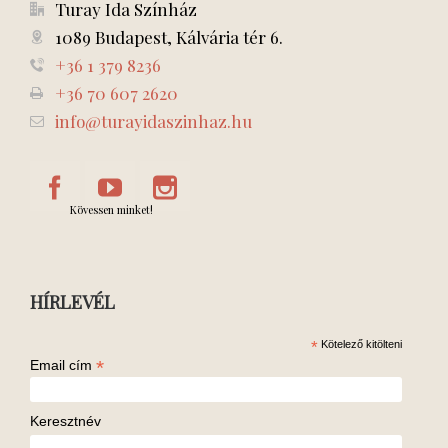
Turay Ida Színház
1089 Budapest, Kálvária tér 6.
+36 1 379 8236
+36 70 607 2620
info@turayidaszinhaz.hu
Kövessen minket!
HÍRLEVÉL
*
Kötelező kitölteni
*
Email cím
Keresztnév