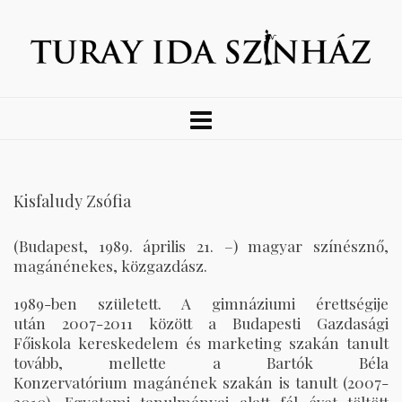
Kisfaludy Zsófia
(Budapest, 1989. április 21. –) magyar színésznő,
magánénekes, közgazdász.
1989-ben született. A gimnáziumi érettségije
után 2007-2011 között a Budapesti Gazdasági
Főiskola kereskedelem és marketing szakán tanult
tovább, mellette a Bartók Béla
Konzervatórium magánének szakán is tanult (2007-