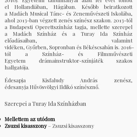
2010). Egyetemi tanulmányai alatt fél évet töltött
el Hollandiában, Hágában. Később beiratkozott
a Madách Musical Tánc- és Zeneművészeti Iskolába,
ahol 2013-ban végzett zenés színész szakon. 2013-tól
a Budapesti Operettszínház tagja, mellette szerepel
a Madách Színház és a Turay Ida Színház
előadásaiban, valamint
vidéken, Győrben, Sopronban és Békéscsabán is. 2016-
tól a Színház- és Filmművészeti
Egyetem drámainstruktor-színjáték szakos
hallgatója.
Édesapja Kisfaludy András zenész,
édesanyja Hűvösvölgyi Ildikó színésznő.
Szerepei a Turay Ida Színházban
Mellettem az utódom
Zsuzsi kisasszony
– Zsuzsi kisasszony