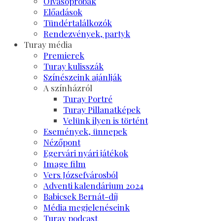
Olvasópróbák
Előadások
Tündértalálkozók
Rendezvények, partyk
Turay média
Premierek
Turay kulisszák
Színészeink ajánlják
A színházról
Turay Portré
Turay Pillanatképek
Velünk ilyen is történt
Események, ünnepek
Nézőpont
Egervári nyári játékok
Image film
Vers Józsefvárosból
Adventi kalendárium 2024
Babicsek Bernát-díj
Média megjelenéseink
Turay podcast