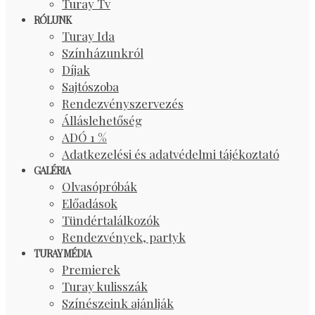
Turay Tv
RÓLUNK
Turay Ida
Színházunkról
Díjak
Sajtószoba
Rendezvényszervezés
Álláslehetőség
ADÓ 1 %
Adatkezelési és adatvédelmi tájékoztató
GALÉRIA
Olvasópróbák
Előadások
Tündértalálkozók
Rendezvények, partyk
TURAY MÉDIA
Premierek
Turay kulisszák
Színészeink ajánlják