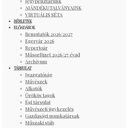
Jegypénztárunk
AJÁNDÉKUTALVÁNYAINK
VIRTUÁLIS SÉTA
BÉRLETEK
ELŐADÁSOK
Bemutatók 2026/2027
Egervár 2026
Repertoár
Műsorfüzet 2026/27 évad
Archívum
TÁRSULAT
Igazgatóság
Művészek
Alkotók
Örökös tagok
Égi társulat
Művészeti ügykezelés
Gazdasági munkatársak
Műszaki stáb