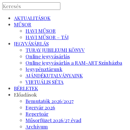
AKTUALITÁSOK
MŰSOR
HAVI MŰSOR
HAVI MŰSOR – TÁJ
JEGYVÁSÁRLÁS
TURAY JUBILEUMI KÖNYV
Online jegyvásárlás
Online jegyvásárlás a RAM-ART Színházba
Jegypénztárunk
AJÁNDÉKUTALVÁNYAINK
VIRTUÁLIS SÉTA
BÉRLETEK
Előadások
Bemutatók 2026/2027
Egervár 2026
Repertoár
Műsorfüzet 2026/27 évad
Archívum