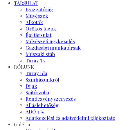
TÁRSULAT
Igazgatóság
Művészek
Alkotók
Örökös tagok
Égi társulat
Művészeti ügykezelés
Gazdasági munkatársak
Műszaki stáb
Turay Tv
RÓLUNK
Turay Ida
Színházunkról
Díjak
Sajtószoba
Rendezvényszervezés
Álláslehetőség
ADÓ 1 %
Adatkezelési és adatvédelmi tájékoztató
Galéria