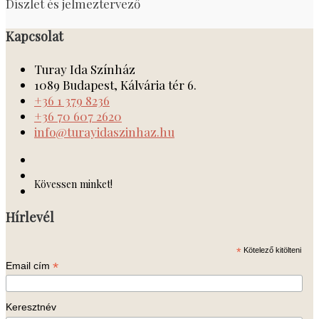
Díszlet és jelmeztervező
Kapcsolat
Turay Ida Színház
1089 Budapest, Kálvária tér 6.
+36 1 379 8236
+36 70 607 2620
info@turayidaszinhaz.hu
Kövessen minket!
Hírlevél
*
Kötelező kitölteni
*
Email cím
Keresztnév