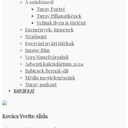
A színházról
Turay Portré
Turay Pillanatképek
Velünk ilyen is történt
Események, ünnepek
Nézőpont
Egervári nyári játékok
Image film
Vers Józsefvárosból
Adventi kalendárium 2024
Babicsek Bernát-díj
Média megjelenéseink
Turay podcast
KAPCSOLAT
Kovács Yvette Alida