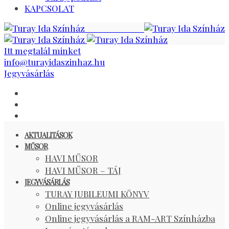
KAPCSOLAT
Itt megtalál minket
info@turayidaszinhaz.hu
Jegyvásárlás
AKTUALITÁSOK
MŰSOR
HAVI MŰSOR
HAVI MŰSOR – TÁJ
JEGYVÁSÁRLÁS
TURAY JUBILEUMI KÖNYV
Online jegyvásárlás
Online jegyvásárlás a RAM-ART Színházba