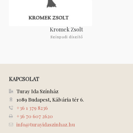
Kromek Zsolt
Színpadi díszítő
KAPCSOLAT
Turay Ida Színház
1089 Budapest, Kálvária tér 6.
+36 1 379 8236
+36 70 607 2620
info@turayidaszinhaz.hu