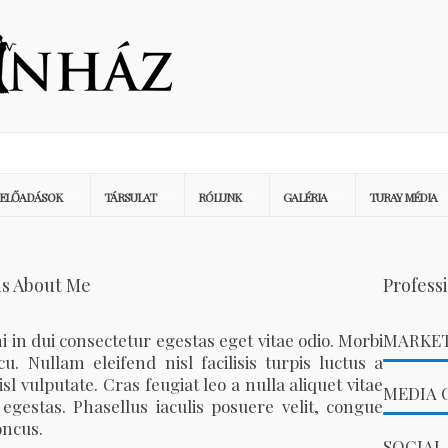
ELŐADÁSOK
TÁRSULAT
RÓLUNK
GALÉRIA
TURAY MÉDIA
s About Me
Professi
 in dui consectetur egestas eget vitae odio. Morbi
MARKE
cu. Nullam eleifend nisl facilisis turpis luctus a
l vulputate. Cras feugiat leo a nulla aliquet vitae
MEDIA 
 egestas. Phasellus iaculis posuere velit, congue
oncus.
SOCIAL