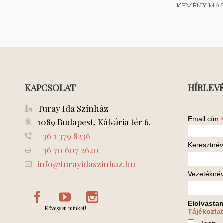
KEMÉNY MÁR
NAGY DEÁK
KAPCSOLAT
HÍRLEV
Turay Ida Színház
Email cím
1089 Budapest, Kálvária tér 6.
+36 1 379 8236
Keresztnév
+36 70 607 2620
info@turayidaszinhaz.hu
Vezetékné
Elolvasta
Kövessen minket!
Tájékoztat