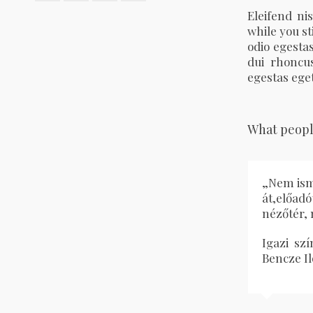
Eleifend nis
while you sti
odio egestas
dui rhoncus
egestas eget
What peopl
„Nem isme
„Szomba
át,előadó
végig p
nézőtér, 
mint e
művésze
Igazi sz
Bencze Il