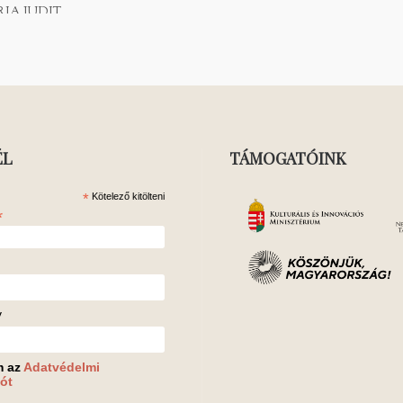
IA JUDIT
 TÜNDE
ÉL
TÁMOGATÓINK
*
Kötelező kitölteni
*
v
m az
Adatvédelmi
ót