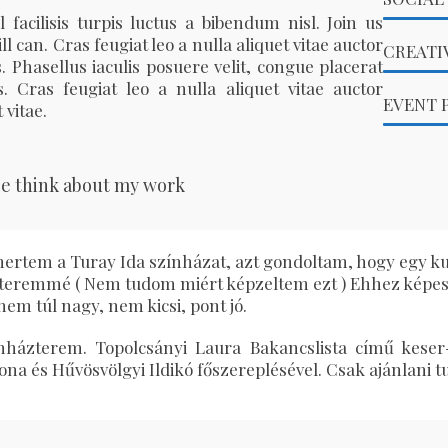
l facilisis turpis luctus a bibendum nisl. Join us
ll can. Cras feugiat leo a nulla aliquet vitae auctor
CREATI
. Phasellus iaculis posuere velit, congue placerat
. Cras feugiat leo a nulla aliquet vitae auctor
EVENT 
 vitae.
e think about my work
rtem a Turay Ida színházat, azt gondoltam, hogy egy kul
t este láttam az előadást, még mindig a hatása alatt vagyo
teremmé ( Nem tudom miért képzeltem ezt ) Ehhez képest
otyogtak a könnyeim. Ismét egy fantasztikus előadásban vo
nem túl nagy, nem kicsi, pont jó.
gy év után, végre ismét, szabadon élvezhettem eme csodá
immel. Már nagyon hiányzott a személyes találkozás. C
ínházterem. Topolcsányi Laura Bakancslista című keser-é
csodás estét!”
ona és Hűvösvölgyi Ildikó főszereplésével. Csak ajánlani