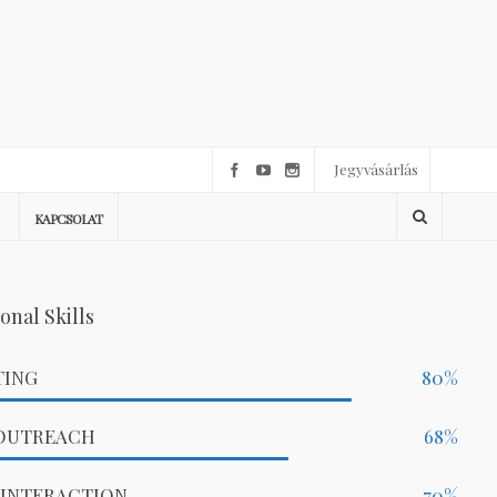
Jegyvásárlás
KAPCSOLAT
onal Skills
TING
80
%
OUTREACH
68
%
 INTERACTION
70
%