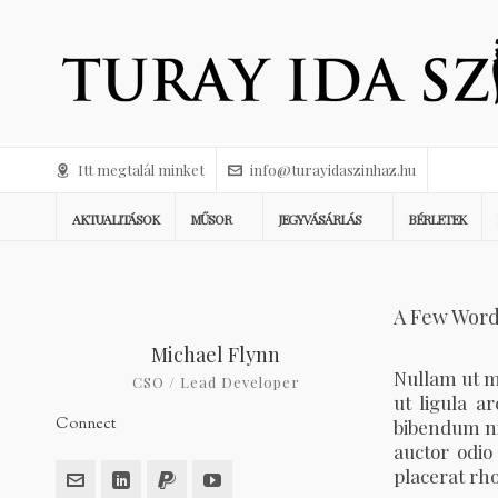
Itt megtalál minket
info@turayidaszinhaz.hu
AKTUALITÁSOK
MŰSOR
JEGYVÁSÁRLÁS
BÉRLETEK
A Few Word
Michael Flynn
Nullam ut mi
CSO / Lead Developer
ut ligula ar
Connect
bibendum nis
auctor odio
placerat rh