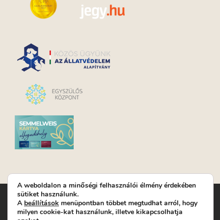
A weboldalon a minőségi felhasználói élmény érdekében
sütiket használunk.
Turay Ida Színház Közhasznú Nonprofit Kft. | Működési
A
beállítások
menüpontban többet megtudhat arról, hogy
helyszín: Turay Ida Színház 1089 Budapest, Kálvária tér 6. |
milyen cookie-kat használunk, illetve kikapcsolhatja
Levelezési cím: 1089 Budapest, Kálvária tér 14. | Titkárság:
+36