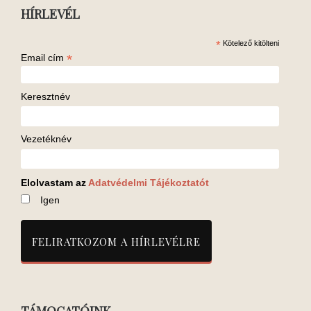
HÍRLEVÉL
*
Kötelező kitölteni
*
Email cím
Keresztnév
Vezetéknév
Elolvastam az
Adatvédelmi Tájékoztatót
Igen
TÁMOGATÓINK