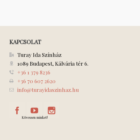
KAPCSOLAT
Turay Ida Színház
1089 Budapest, Kálvária tér 6.
+36 1 379 8236
+36 70 607 2620
info@turayidaszinhaz.hu
Kövessen minket!