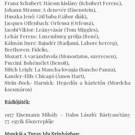
Franz Schubert: Három kislány (Schubert Ferenc),
Johann Strauss: A denevér (Eisenstein),
Huszka Jenő: Gül baba (Gábor diák),
Jacques Offenbach: Orfeusz (Orfeusz),
Jacobi Viktor: Leányvásár (Tom Miggles),
Lehár Ferenc: Luxemburg grófja (René),
Kálmán Imre: Bajadér (Radjami, Lahore herceg),
Beethoven: Fidelio,
Mozart: A varázsfuvola (Monostatos, szerecsen),
Puccini: Bohémélet (Benoit),
Mitch Leigh: La Mancha lovagja (Sancho Panza),
Kander-Ebb: Chicagó (Ámos Hart),
Stein-Bock- Harnick: Hegedűs a háztetőn (Mordcha
kocsmáros)
Rádiójáték:
1957 Eisemann Mihály – Dalos László: Bástyasétány
77. egyik főszereplője
Munkái a Turay Ida Színházban: