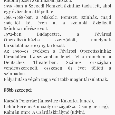
Katona József Színházban játszott.
1956 -ban a Szegedi Nemzeti Színház tagja lett, ahol
egy évtizeden át lépett fel.
1966-1968-ban a Miskolci Nemzeti Színház, majd
1969-től két éven át a szolnoki Szigligeti
Színház művésze volt.
1972-ben Budapestre, a Fővárosi
Operettszínházba szerződött, amelynek
társulatához 2003-ig tartozott.
Az 1990-es években a Fővárosi Operettszínház
társulatával tíz szezonban lépett fel a müncheni a
Deutsches Theaterben. Számos országban
vendégszerepelt, összesen 61 évet töltött a
színpadon.
Pályafutása végén tagja volt több magántársulatnak.
Főbb szerepei:
Kacsóh Pongrác: Jánosvitéz (Kukorica Jancsi),
Lehár Ferenc: A mosoly országa(Szu-Csong herceg),
Kálmán Imre: A Csárdáskirálynő (Edvin),