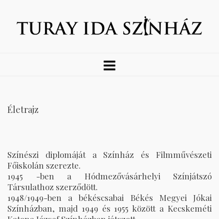
Életrajz
Színészi diplomáját a Színház és Filmművészeti
Főiskolán szerezte.
1945 -ben a Hódmezővásárhelyi Színjátszó
Társulathoz szerződött.
1948/1949-ben a békéscsabai Békés Megyei Jókai
Színházban, majd 1949 és 1955 között a Kecskeméti