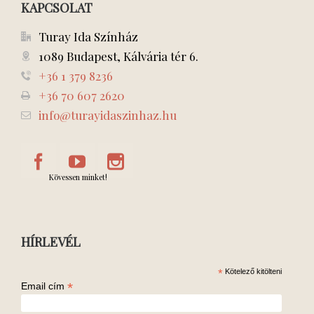
KAPCSOLAT
Turay Ida Színház
1089 Budapest, Kálvária tér 6.
+36 1 379 8236
+36 70 607 2620
info@turayidaszinhaz.hu
Kövessen minket!
HÍRLEVÉL
*
Kötelező kitölteni
*
Email cím