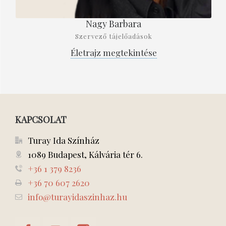
Nagy Barbara
Szervező tájelőadások
Életrajz megtekintése
KAPCSOLAT
Turay Ida Színház
1089 Budapest, Kálvária tér 6.
+36 1 379 8236
+36 70 607 2620
info@turayidaszinhaz.hu