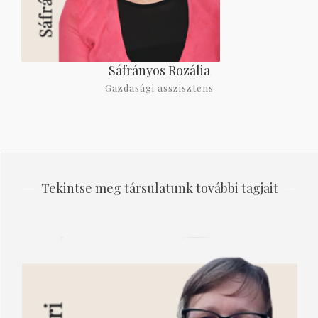
Sáfrányos Rozália
Gazdasági asszisztens
Tekintse meg társulatunk további tagjait