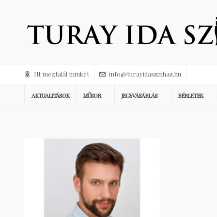
Itt megtalál minket
info@turayidaszinhaz.hu
AKTUALITÁSOK
MŰSOR
JEGYVÁSÁRLÁS
BÉRLETEK