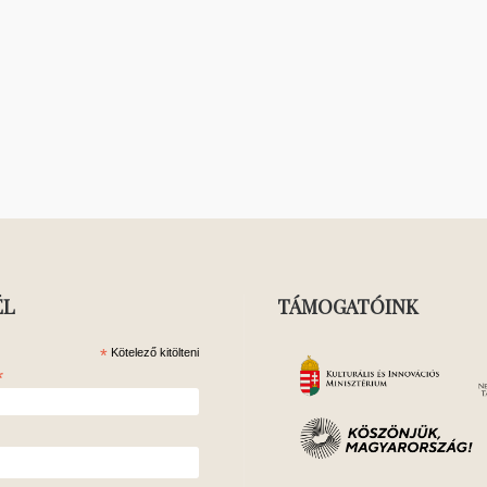
ÉL
TÁMOGATÓINK
*
Kötelező kitölteni
*