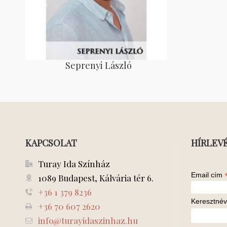
Seprenyi László
KAPCSOLAT
HÍRLEV
Turay Ida Színház
Email cím
1089 Budapest, Kálvária tér 6.
+36 1 379 8236
Keresztnév
+36 70 607 2620
info@turayidaszinhaz.hu