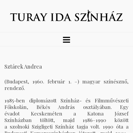
Sztárek Andrea
(Budapest, 1960. február 1. –) magyar színésznő,
rendező.
1985-ben diplomázott Színház- és Filmművészeti
Főiskolán, Békés András osztályában. Egy
évadot Kecskeméten a Katona József
Színházban töltött, majd 1986–1990 között
a szolnoki Szigligeti Színház tagja volt. 1990 óta a