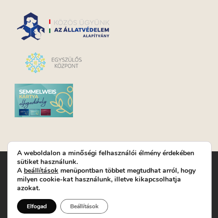
A weboldalon a minőségi felhasználói élmény érdekében
sütiket használunk.
Turay Ida Színház Közhasznú Nonprofit Kft. | Működési
A
beállítások
menüpontban többet megtudhat arról, hogy
helyszín: Turay Ida Színház 1089 Budapest, Kálvária tér 6. |
milyen cookie-kat használunk, illetve kikapcsolhatja
Levelezési cím: 1089 Budapest, Kálvária tér 14. | Titkárság:
+36
azokat.
(1) 611 9225
|
Nyeremenyjáték szabályzat
|
Jegyrendelés:
+36-70/607-2620
( Hétfő: zárva; Kedd-Péntek:
Elfogad
Beállítások
14-19, valamint előadások előtt 1 órával)