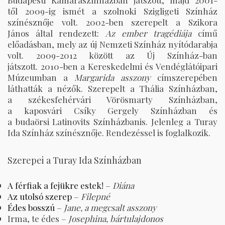
Budapesti Kamaraszínházban játszott, majd 2001-
től 2009-ig ismét a szolnoki Szigligeti Színház
színésznője volt. 2002-ben szerepelt a Szikora
János által rendezett:
Az ember tragédiája
című
előadásban, mely az új Nemzeti Színház nyítódarabja
volt. 2009-2012 között az Új Színház-ban
játszott. 2010-ben a Kereskedelmi és Vendéglátóipari
Múzeumban a
Margarida asszony
címszerepében
láthatták a nézők. Szerepelt a Thália Színházban,
a székesfehérvári Vörösmarty Színházban,
a kaposvári Csíky Gergely Színházban és
a budaörsi Latinovits Színházbanis. Jelenleg a Turay
Ida Színház színésznője. Rendezéssel is foglalkozik.
Szerepei a Turay Ida Színházban
A férfiak a fejükre estek!
–
Diána
Az utolsó szerep
–
Filepné
Édes bosszú
–
Jane, a megcsalt asszony
Irma, te édes –
Josephina, bártulajdonos