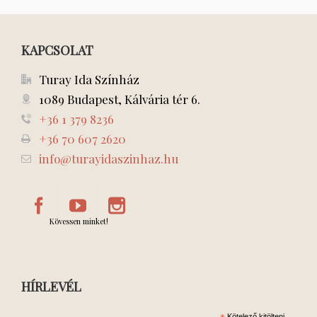
KAPCSOLAT
Turay Ida Színház
1089 Budapest, Kálvária tér 6.
+36 1 379 8236
+36 70 607 2620
info@turayidaszinhaz.hu
Kövessen minket!
HÍRLEVÉL
Kötelező kitölteni