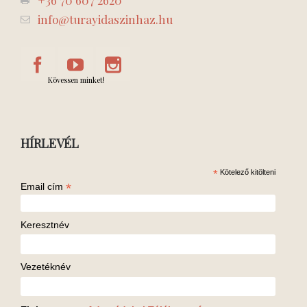
info@turayidaszinhaz.hu
Kövessen minket!
HÍRLEVÉL
*
Kötelező kitölteni
*
Email cím
Keresztnév
Vezetéknév