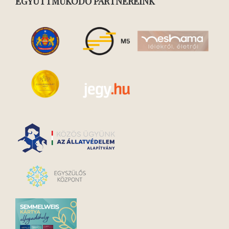
EGYÜTTMŰKÖDŐ PARTNEREINK