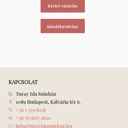
Bérlet vásárlás
Ajándékutalvány
KAPCSOLAT
Turay Ida Színház
1089 Budapest, Kálvária tér 6.
+36 1 379 8236
+36 70 607 2620
info@turayidaszinhaz.hu