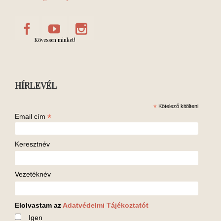
Kövessen minket!
HÍRLEVÉL
*
Kötelező kitölteni
*
Email cím
Keresztnév
Vezetéknév
Elolvastam az
Adatvédelmi Tájékoztatót
Igen