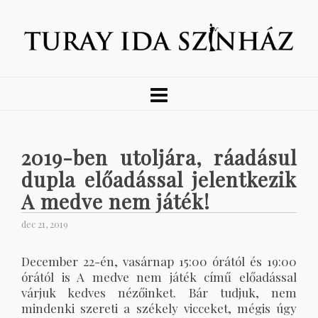
2019-ben utoljára, ráadásul
dupla előadással jelentkezik
A medve nem játék!
dec 21, 2019
December 22-én, vasárnap 15:00 órától és 19:00
órától is A medve nem játék című előadással
várjuk kedves nézőinket. Bár tudjuk, nem
mindenki szereti a székely vicceket, mégis úgy