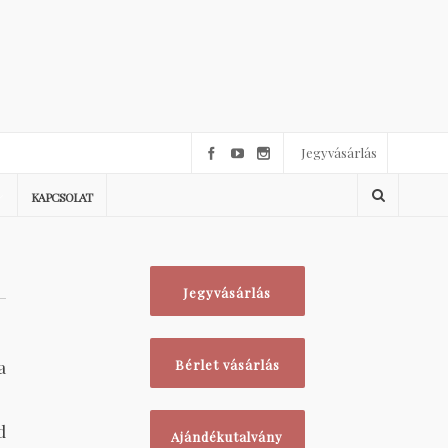
Jegyvásárlás
KAPCSOLAT
Jegyvásárlás
a
Bérlet vásárlás
d
Ajándékutalvány