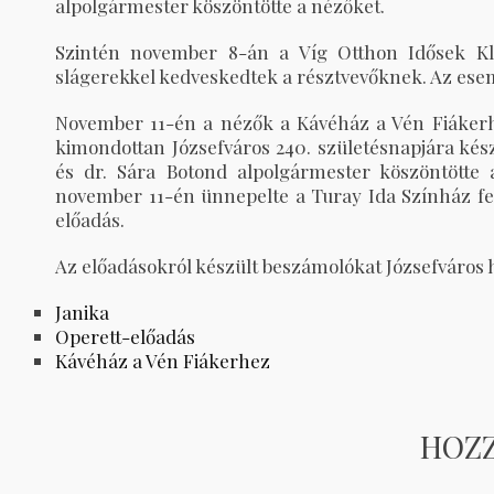
alpolgármester köszöntötte a nézőket.
Szintén november 8-án a Víg Otthon Idősek Klu
slágerekkel kedveskedtek a résztvevőknek. Az ese
November 11-én a nézők a Kávéház a Vén Fiákerhez
kimondottan Józsefváros 240. születésnapjára készü
és dr. Sára Botond alpolgármester köszöntötte a
november 11-én ünnepelte a Turay Ida Színház fen
előadás.
Az előadásokról készült beszámolókat Józsefváros h
Janika
Operett-előadás
Kávéház a Vén Fiákerhez
HOZ