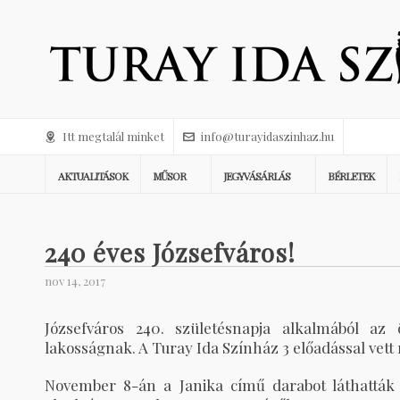
Itt megtalál minket
info@turayidaszinhaz.hu
AKTUALITÁSOK
MŰSOR
JEGYVÁSÁRLÁS
BÉRLETEK
240 éves Józsefváros!
nov 14, 2017
Józsefváros 240. születésnapja alkalmából az
lakosságnak. A Turay Ida Színház 3 előadással vet
November 8-án a Janika című darabot láthatták a