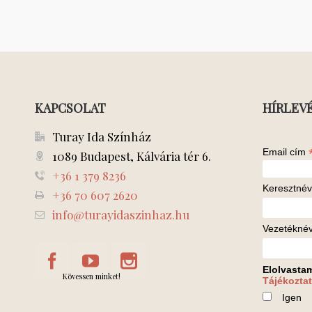
KAPCSOLAT
HÍRLEV
Turay Ida Színház
Email cím
1089 Budapest, Kálvária tér 6.
+36 1 379 8236
Keresztnév
+36 70 607 2620
info@turayidaszinhaz.hu
Vezetékné
Elolvasta
Kövessen minket!
Tájékoztat
Igen