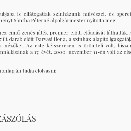
bjába is ellátogattak színházunk művészei, és operet
ményt Sántha Péterné alpolgármester nyitotta meg.
 című zenés játék premier előtti előadását láthatták. 
lt darab előtt Darvasi Ilona, a színház alapító igazgatój
 nézőket. Az este kétszeresen is örömteli volt, hisze
nállásának a 17. évét, 2000. november 11-én volt az els
onlapján tudja elolvasni:
ZÁSZÓLÁS