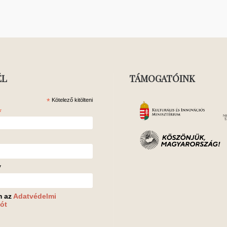
ÉL
TÁMOGATÓINK
*
Kötelező kitölteni
*
v
m az
Adatvédelmi
ót