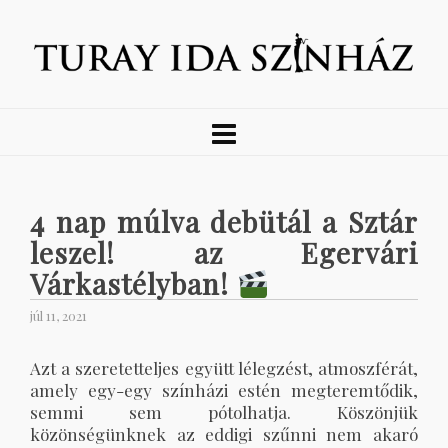
4 nap múlva debütál a Sztár
leszel! az Egervári
Várkastélyban!
júl 11, 2021
Azt a szeretetteljes együtt lélegzést, atmoszférát,
amely egy-egy színházi estén megteremtődik,
semmi sem pótolhatja. Köszönjük
közönségünknek az eddigi szűnni nem akaró