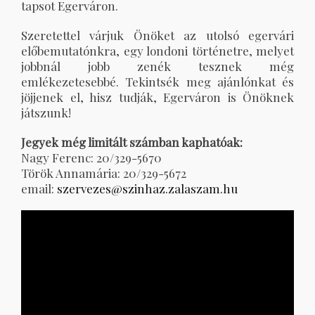
tapsot Egerváron.
Szeretettel várjuk Önöket az utolsó egervári
előbemutatónkra, egy londoni történetre, melyet
jobbnál jobb zenék tesznek még
emlékezetesebbé. Tekintsék meg ajánlónkat és
jöjjenek el, hisz tudják, Egerváron is Önöknek
játszunk!
Jegyek még limitált számban kaphatóak:
Nagy Ferenc: 20/329-5670
Török Annamária: 20/329-5672
email:
szervezes@szinhaz.zalaszam.hu