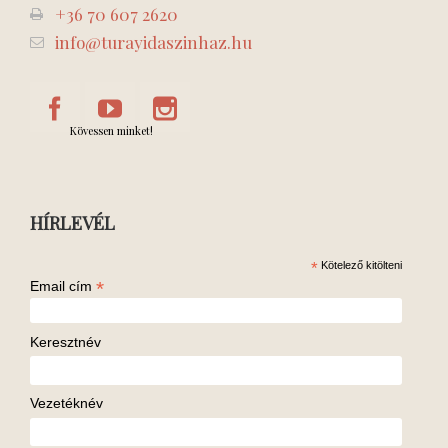
+36 70 607 2620
info@turayidaszinhaz.hu
Kövessen minket!
HÍRLEVÉL
*
Kötelező kitölteni
*
Email cím
Keresztnév
Vezetéknév