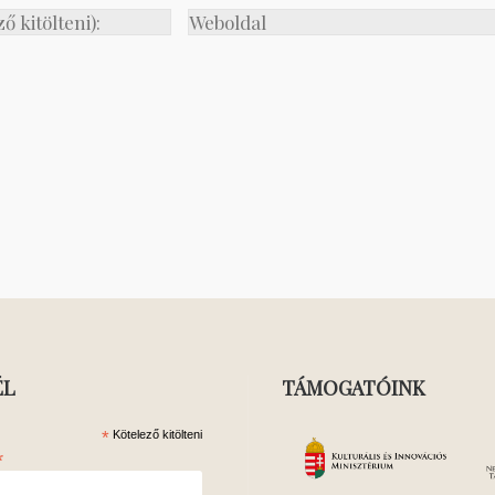
ÉL
TÁMOGATÓINK
*
Kötelező kitölteni
*