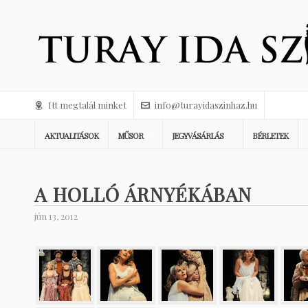
Itt megtalál minket
info@turayidaszinhaz.hu
AKTUALITÁSOK
MŰSOR
JEGYVÁSÁRLÁS
BÉRLETEK
A HOLLÓ ÁRNYÉKÁBAN
jún 13, 2012