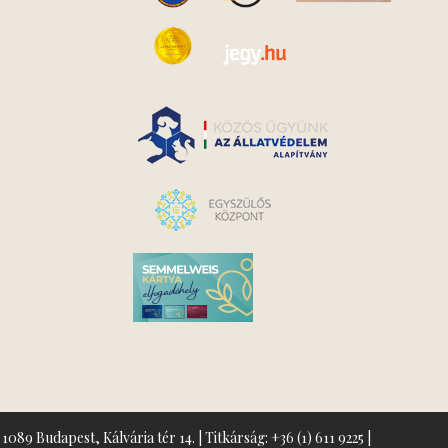
1089 Budapest, Kálvária tér 14. | Titkárság:
+36 (1) 611 9225
|