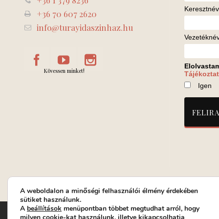
+36 1 379 8236
Keresztnév
+36 70 607 2620
info@turayidaszinhaz.hu
Vezetékné
Elolvasta
Kövessen minket!
Tájékoztat
Igen
A weboldalon a minőségi felhasználói élmény érdekében
sütiket használunk.
A
beállítások
menüpontban többet megtudhat arról, hogy
Turay Ida Színház Közhasznú Nonprofit Kft. | Működési helys
milyen cookie-kat használunk, illetve kikapcsolhatja