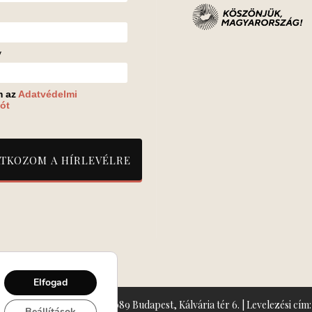
v
m az
Adatvédelmi
ót
Elfogad
zín: Turay Ida Színház 1089 Budapest, Kálvária tér 6. | Levelezési cím: 
Beállítások