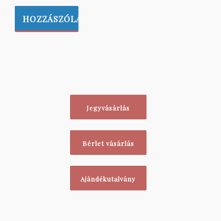
Jegyvásárlás
Bérlet vásárlás
Ajándékutalvány