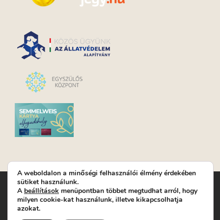
A weboldalon a minőségi felhasználói élmény érdekében
sütiket használunk.
Turay Ida Színház Közhasznú Nonprofit Kft. | Működési
A
beállítások
menüpontban többet megtudhat arról, hogy
helyszín: Turay Ida Színház 1089 Budapest, Kálvária tér 6. |
milyen cookie-kat használunk, illetve kikapcsolhatja
Levelezési cím: 1089 Budapest, Kálvária tér 14. | Titkárság:
+36
azokat.
(1) 611 9225
|
Nyeremenyjáték szabályzat
|