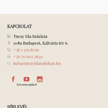
KAPCSOLAT
Turay Ida Színház
1089 Budapest, Kálvária tér 6.
+36 1 379 8236
+36 70 607 2620
info@turayidaszinhaz.hu
Kövessen minket!
HÍRLEVÉL