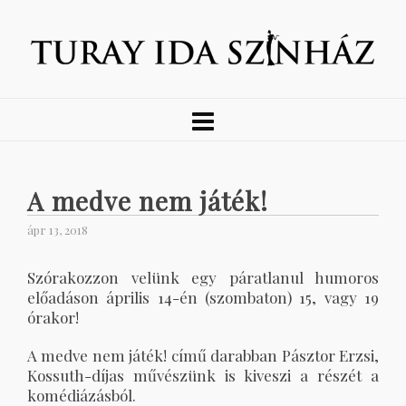
A medve nem játék!
ápr 13, 2018
Szórakozzon velünk egy páratlanul humoros
előadáson április 14-én (szombaton) 15, vagy 19
órakor!
A medve nem játék! című darabban Pásztor Erzsi,
Kossuth-díjas művészünk is kiveszi a részét a
komédiázásból.