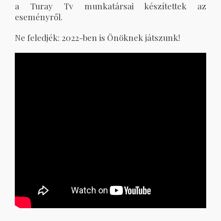
a Turay Tv munkatársai készítettek az
eseményről.
Ne feledjék: 2022-ben is Önöknek játszunk!