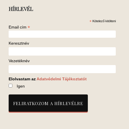
HÍRLEVÉL
*
Kötelező kitölteni
*
Email cím
Keresztnév
Vezetéknév
Elolvastam az
Adatvédelmi Tájékoztatót
Igen