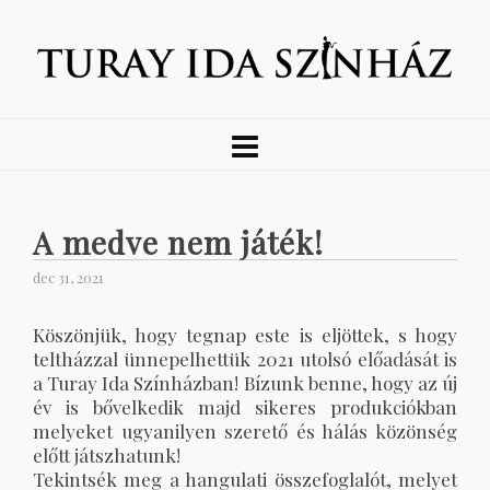
A medve nem játék!
dec 31, 2021
Köszönjük, hogy tegnap este is eljöttek, s hogy
teltházzal ünnepelhettük 2021 utolsó előadását is
a Turay Ida Színházban! Bízunk benne, hogy az új
év is bővelkedik majd sikeres produkciókban
melyeket ugyanilyen szerető és hálás közönség
előtt játszhatunk!
Tekintsék meg a hangulati összefoglalót, melyet