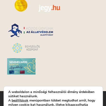
A weboldalon a minőségi felhasználói élmény érdekében
sütiket használunk.
Turay Ida Színház Közhasznú Nonprofit Kft. | Működési
A
beállítások
menüpontban többet megtudhat arról, hogy
helyszín: Turay Ida Színház 1089 Budapest, Kálvária tér 6. |
milyen cookie-kat használunk, illetve kikapcsolhatja