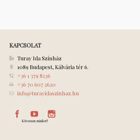
KAPCSOLAT
Turay Ida Színház
1089 Budapest, Kálvária tér 6.
+36 1 379 8236
+36 70 607 2620
info@turayidaszinhaz.hu
Kövessen minket!