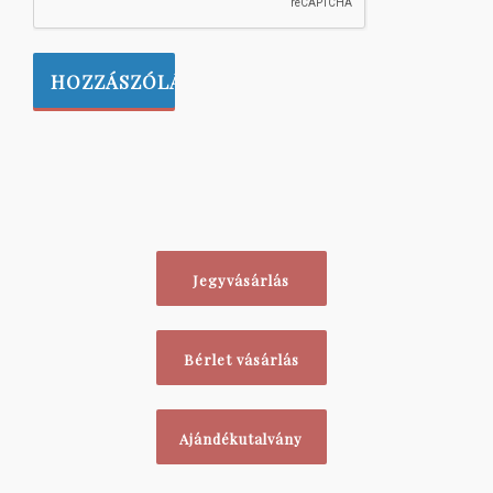
Jegyvásárlás
Bérlet vásárlás
Ajándékutalvány