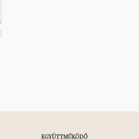
EGYÜTTMŰKÖDŐ