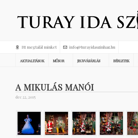
Itt megtalál minket
info@turayidaszinhaz.hu
AKTUALITÁSOK
MŰSOR
JEGYVÁSÁRLÁS
BÉRLETEK
A MIKULÁS MANÓI
dec 22, 2015