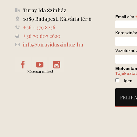
Turay Ida Színház
Email cím
1089 Budapest, Kálvária tér 6.
+36 1 379 8236
Keresztnév
+36 70 607 2620
info@turayidaszinhaz.hu
Vezetékné
Elolvasta
Kövessen minket!
Tájékoztat
Igen