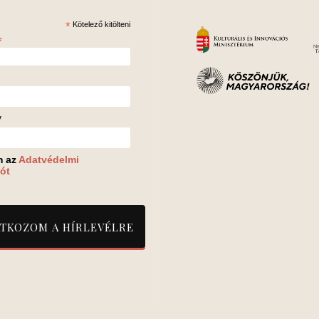
*
Kötelező kitölteni
*
v
m az
Adatvédelmi
ót