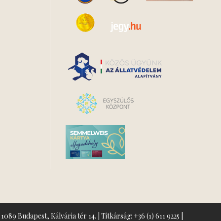
1089 Budapest, Kálvária tér 14. | Titkárság:
+36 (1) 611 9225
|