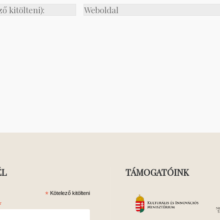
ÉL
TÁMOGATÓINK
*
Kötelező kitölteni
*