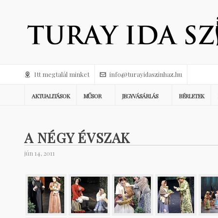
Itt megtalál minket
info@turayidaszinhaz.hu
AKTUALITÁSOK
MŰSOR
JEGYVÁSÁRLÁS
BÉRLETEK
A NÉGY ÉVSZAK
jún 14, 2011