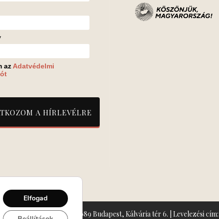
v
m az
Adatvédelmi
ót
Elfogad
zín: Turay Ida Színház 1089 Budapest, Kálvária tér 6. | Levelezési cím: 
Beállítások