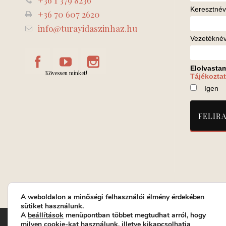
+36 1 379 8236
Keresztnév
+36 70 607 2620
info@turayidaszinhaz.hu
Vezetékné
Elolvasta
Kövessen minket!
Tájékoztat
Igen
A weboldalon a minőségi felhasználói élmény érdekében
sütiket használunk.
A
beállítások
menüpontban többet megtudhat arról, hogy
Turay Ida Színház Közhasznú Nonprofit Kft. | Működési helys
milyen cookie-kat használunk, illetve kikapcsolhatja