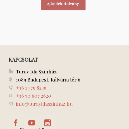
Ajándékutalvány
KAPCSOLAT
Turay Ida Színház
1089 Budapest, Kálvária tér 6.
+36 1 379 8236
+36 70 607 2620
info@turayidaszinhaz.hu