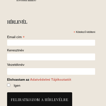
Kövessen minket!
HÍRLEVÉL
*
Kötelező kitölteni
*
Email cím
Keresztnév
Vezetéknév
Elolvastam az
Adatvédelmi Tájékoztatót
Igen