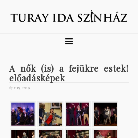
A nők (is) a fejükre estek!
előadásképek
ápr 15, 2019