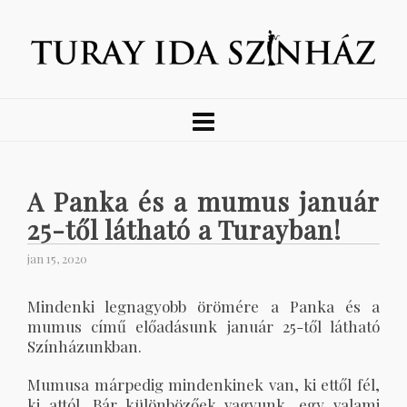
A Panka és a mumus január
25-től látható a Turayban!
jan 15, 2020
Mindenki legnagyobb örömére a Panka és a
mumus című előadásunk január 25-től látható
Színházunkban.
Mumusa márpedig mindenkinek van, ki ettől fél,
ki attól. Bár különbözőek vagyunk, egy valami