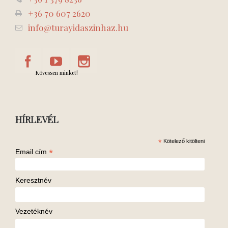
+36 70 607 2620
info@turayidaszinhaz.hu
Kövessen minket!
HÍRLEVÉL
*
Kötelező kitölteni
*
Email cím
Keresztnév
Vezetéknév