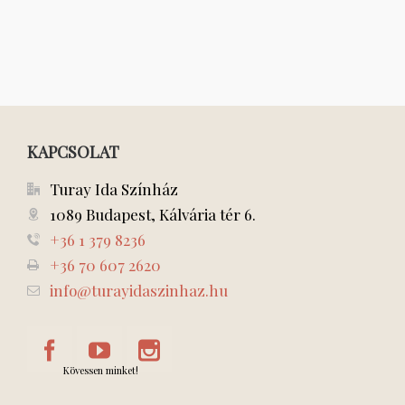
KAPCSOLAT
Turay Ida Színház
1089 Budapest, Kálvária tér 6.
+36 1 379 8236
+36 70 607 2620
info@turayidaszinhaz.hu
Kövessen minket!