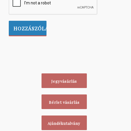
Jegyvásárlás
Bérlet vásárlás
Ajándékutalvány