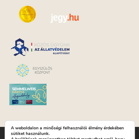
A weboldalon a minőségi felhasználói élmény érdekében
sütiket használunk.
Turay Ida Színház Közhasznú Nonprofit Kft. | Működési