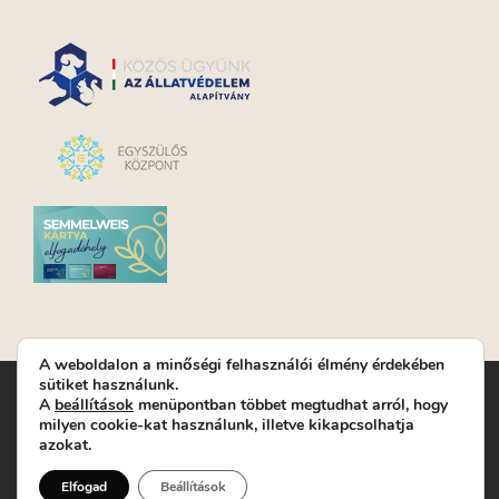
A weboldalon a minőségi felhasználói élmény érdekében
sütiket használunk.
Turay Ida Színház Közhasznú Nonprofit Kft. | Működési
A
beállítások
menüpontban többet megtudhat arról, hogy
helyszín: Turay Ida Színház 1089 Budapest, Kálvária tér 6. |
milyen cookie-kat használunk, illetve kikapcsolhatja
Levelezési cím: 1089 Budapest, Kálvária tér 14. | Titkárság:
+36
azokat.
(1) 611 9225
|
Nyeremenyjáték szabályzat
|
Jegyrendelés:
+36-70/607-2620
( Hétfő: zárva; Kedd-Péntek:
Elfogad
Beállítások