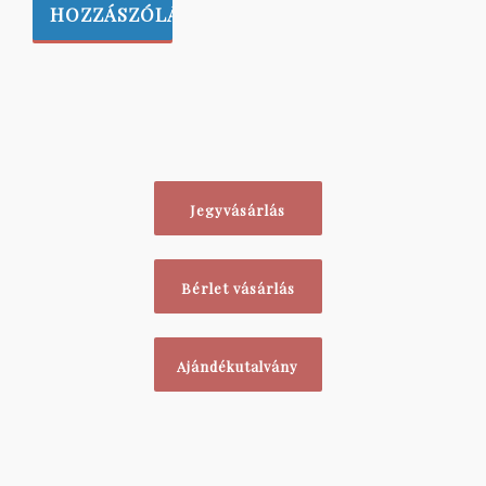
Jegyvásárlás
Bérlet vásárlás
Ajándékutalvány