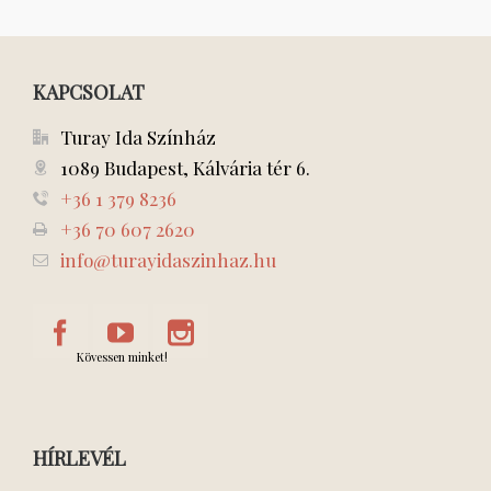
KAPCSOLAT
Turay Ida Színház
1089 Budapest, Kálvária tér 6.
+36 1 379 8236
+36 70 607 2620
info@turayidaszinhaz.hu
Kövessen minket!
HÍRLEVÉL