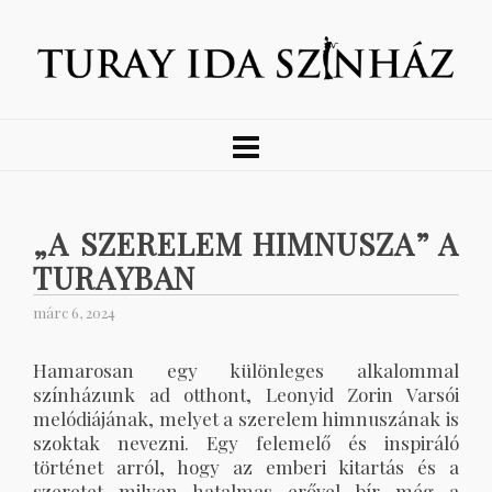
„A SZERELEM HIMNUSZA” A
TURAYBAN
márc 6, 2024
Hamarosan egy különleges alkalommal
színházunk ad otthont, Leonyid Zorin Varsói
melódiájának, melyet a szerelem himnuszának is
szoktak nevezni. Egy felemelő és inspiráló
történet arról, hogy az emberi kitartás és a
szeretet milyen hatalmas erővel bír még a