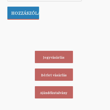
Jegyvásárlás
Bérlet vásárlás
Ajándékutalvány