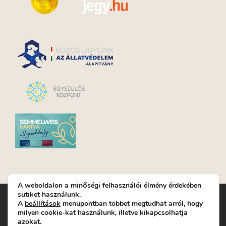
A weboldalon a minőségi felhasználói élmény érdekében
sütiket használunk.
Turay Ida Színház Közhasznú Nonprofit Kft. | Működési
A
beállítások
menüpontban többet megtudhat arról, hogy
helyszín: Turay Ida Színház 1089 Budapest, Kálvária tér 6. |
milyen cookie-kat használunk, illetve kikapcsolhatja
Levelezési cím: 1089 Budapest, Kálvária tér 14. | Titkárság:
+36
azokat.