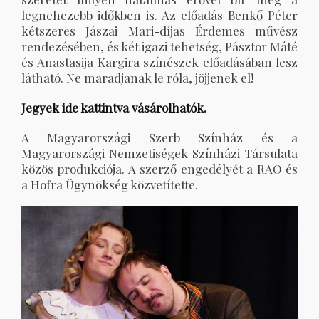
legnehezebb időkben is. Az előadás Benkő Péter
kétszeres Jászai Mari-díjas Érdemes művész
rendezésében, és két igazi tehetség, Pásztor Máté
és Anastasija Kargira színészek előadásában lesz
látható. Ne maradjanak le róla, jöjjenek el!
Jegyek ide kattintva vásárolhatók.
A Magyarországi Szerb Színház és a
Magyarországi Nemzetiségek Színházi Társulata
közös produkciója. A szerző engedélyét a RAO és
a Hofra Ügynökség közvetítette.