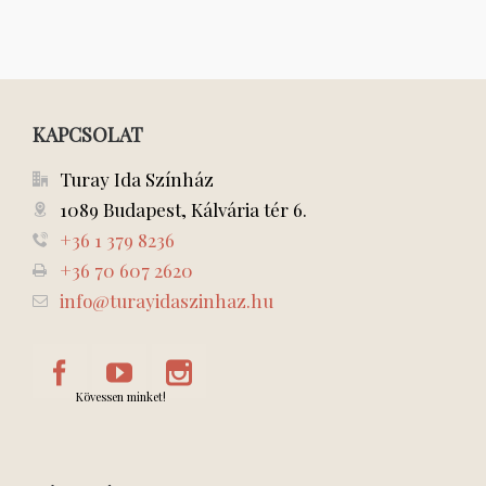
KAPCSOLAT
Turay Ida Színház
1089 Budapest, Kálvária tér 6.
+36 1 379 8236
+36 70 607 2620
info@turayidaszinhaz.hu
Kövessen minket!