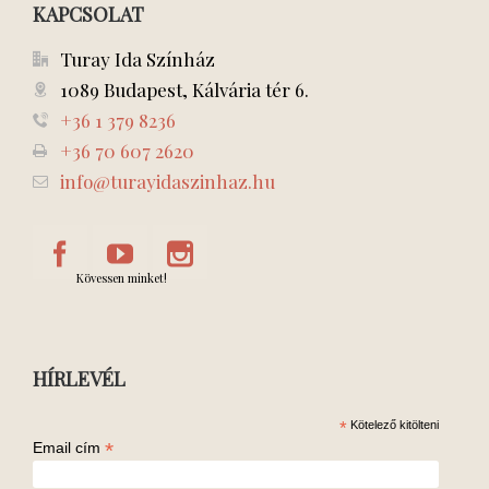
KAPCSOLAT
Turay Ida Színház
1089 Budapest, Kálvária tér 6.
+36 1 379 8236
+36 70 607 2620
info@turayidaszinhaz.hu
Kövessen minket!
HÍRLEVÉL
*
Kötelező kitölteni
*
Email cím