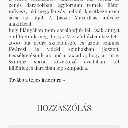
zenés darabokban egyformán remek. Bátor
művész, aki megalkuvás nélkül, következetesen
járja az útját. A Jászai Mari-díjas művész
alakításait
hely hiányában nem sorolhatjuk fel, csak annyit
említhetünk meg, hogy a Vígszínházban kezdett,
2000 óta pedig szabadúszó, és azóta számos
fővárosi és vidéki színházban játszott.
Beszélgetésünk apropóját az adta, hogy a Turay
Színház soron következő évadában két
különleges darabban lép színpadra.
Tovább a teljes interjúra »
HOZZÁSZÓLÁS