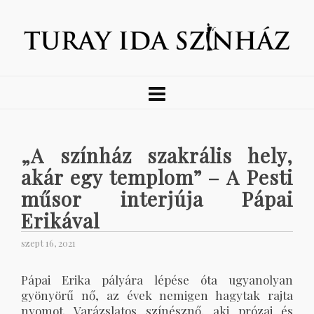
„A színház szakrális hely,
akár egy templom” – A Pesti
műsor interjúja Pápai
Erikával
szept 16, 2021
Pápai Erika pályára lépése óta ugyanolyan
gyönyörű nő, az évek nemigen hagytak rajta
nyomot. Varázslatos színésznő, aki prózai és