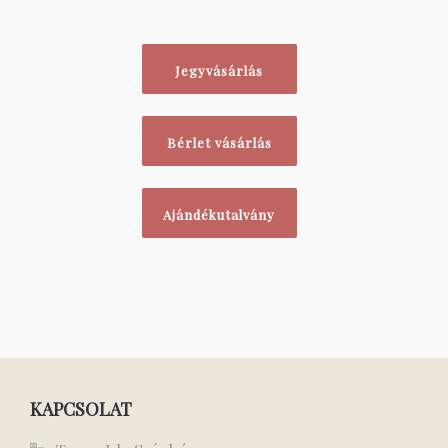
Jegyvásárlás
Bérlet vásárlás
Ajándékutalvány
KAPCSOLAT