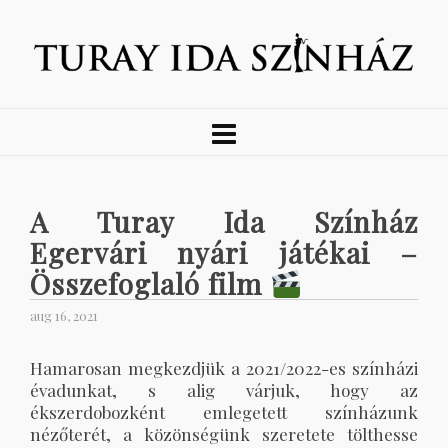
A Turay Ida Színház
Egervári nyári játékai –
Összefoglaló film
aug 16, 2021
Hamarosan megkezdjük a 2021/2022-es színházi
évadunkat, s alig várjuk, hogy az
ékszerdobozként emlegetett színházunk
nézőterét, a közönségünk szeretete tölthesse