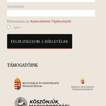
Vezetéknév
Elolvastam az
Adatvédelmi Tájékoztatót
Igen
TÁMOGATÓINK