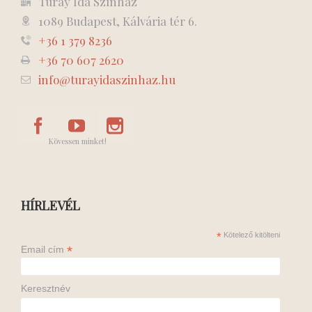
Turay Ida Színház
1089 Budapest, Kálvária tér 6.
+36 1 379 8236
+36 70 607 2620
info@turayidaszinhaz.hu
Kövessen minket!
HÍRLEVÉL
*
Kötelező kitölteni
*
Email cím
Keresztnév