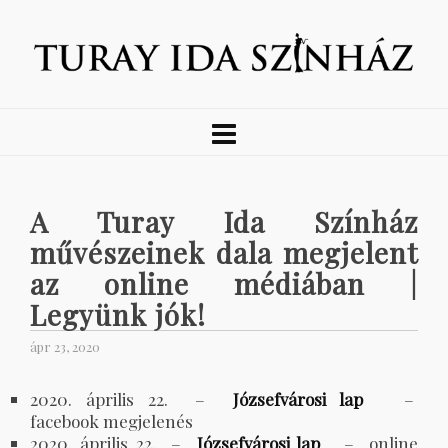
A Turay Ida Színház
művészeinek dala megjelent
az online médiában |
Legyünk jók!
ápr 23, 2020
2020. április 22. –
Józsefvárosi lap
–
facebook megjelenés
2020. április 22. –
Józsefvárosi lap
– online