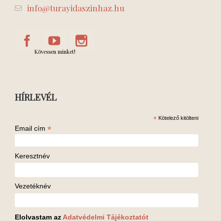
info@turayidaszinhaz.hu
Kövessen minket!
HÍRLEVÉL
*
Kötelező kitölteni
*
Email cím
Keresztnév
Vezetéknév
Elolvastam az
Adatvédelmi Tájékoztatót