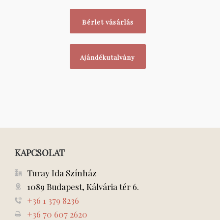
Bérlet vásárlás
Ajándékutalvány
KAPCSOLAT
Turay Ida Színház
1089 Budapest, Kálvária tér 6.
+36 1 379 8236
+36 70 607 2620