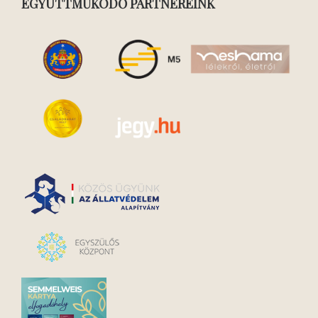
EGYÜTTMŰKÖDŐ PARTNEREINK