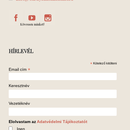
Kövessen minket!
HÍRLEVÉL
*
Kötelező kitölteni
*
Email cím
Keresztnév
Vezetéknév
Elolvastam az
Adatvédelmi Tájékoztatót
Igen