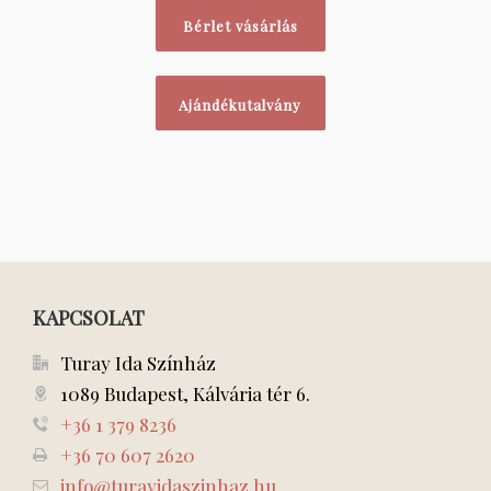
Bérlet vásárlás
Ajándékutalvány
KAPCSOLAT
Turay Ida Színház
1089 Budapest, Kálvária tér 6.
+36 1 379 8236
+36 70 607 2620
info@turayidaszinhaz.hu