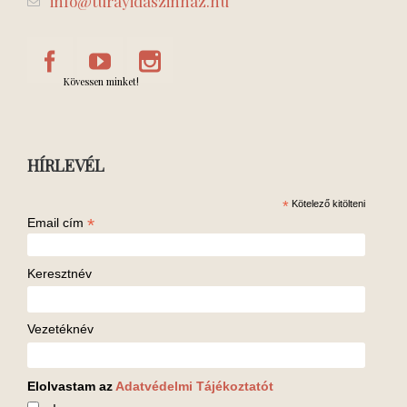
info@turayidaszinhaz.hu
Kövessen minket!
HÍRLEVÉL
*
Kötelező kitölteni
*
Email cím
Keresztnév
Vezetéknév
Elolvastam az
Adatvédelmi Tájékoztatót