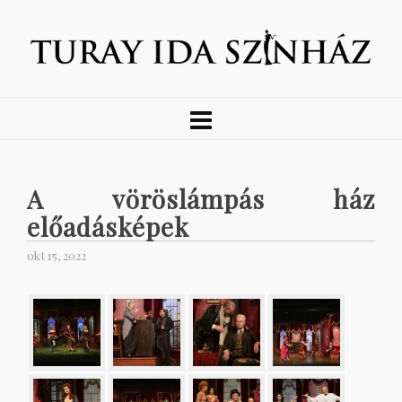
A vöröslámpás ház
előadásképek
okt 15, 2022