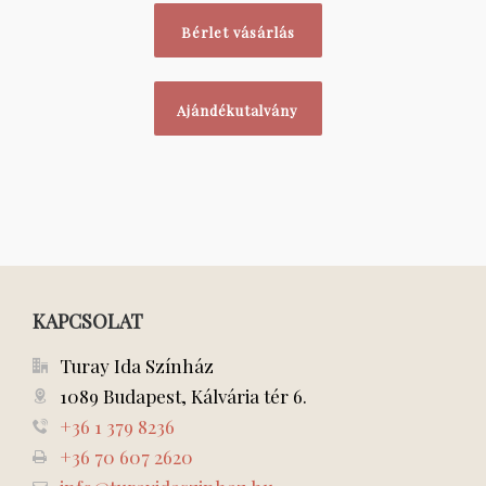
Bérlet vásárlás
Ajándékutalvány
KAPCSOLAT
Turay Ida Színház
1089 Budapest, Kálvária tér 6.
+36 1 379 8236
+36 70 607 2620