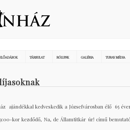
ELŐADÁSOK
TÁRSULAT
RÓLUNK
GALÉRIA
TURAY MÉDIA
díjasoknak
ház ajándékkal kedveskedik a Józsefvárosban élő 65 éve
9:00-kor kezdődő, Na, de Államtitkár úr! című bemutat