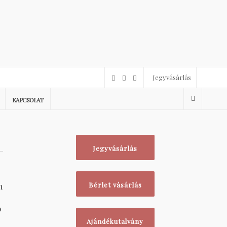
Jegyvásárlás
KAPCSOLAT
Jegyvásárlás
n
Bérlet vásárlás
ó
Ajándékutalvány