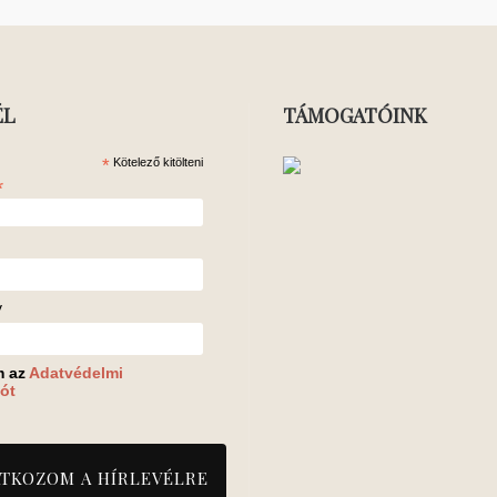
ÉL
TÁMOGATÓINK
*
Kötelező kitölteni
*
v
m az
Adatvédelmi
ót