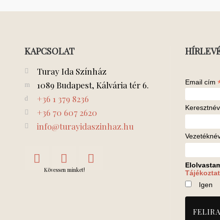
KAPCSOLAT
HÍRLEV
Turay Ida Színház
Email cím
1089 Budapest, Kálvária tér 6.
+36 1 379 8236
Keresztnév
+36 70 607 2620
info@turayidaszinhaz.hu
Vezetékné
Elolvasta
Kövessen minket!
Tájékoztat
Igen