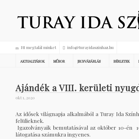
Itt megtalál minket
info@turayidaszinhaz.hu
AKTUALITÁSOK
MŰSOR
JEGYVÁSÁRLÁS
BÉRLETEK
Ajándék a VIII. kerületi nyug
okt 1, 2020
Az idősek világnapja alkalmából a Turay Ida Szín
felülieknek.
Igazolványaik bemutatásával az október 10-én 1
látogatása számukra ingyenes.