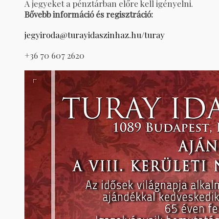
A jegyeket a pénztárban előre kell igényelni.
Bővebb információ és regisztráció:
jegyiroda@turayidaszinhaz.hu/turay
+36 70 607 2620