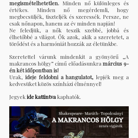
megismételhetetlen.
Minden nő különleges és
értékes. Minden nő megérdemli, hogy
megbecsüljék, tiszteljék és szeressék. Persze, ne
csak nőnapon, hanem az év minden napján!
Ne feledjük, a nők teszik szebbé, jobbá és
élhetőbbé a világot. Ők azok, akik a szeretetet, a
törődést és a harmóniát hozzák az életünkbe.
Szeretettel várunk mindenkit a gyönyörű „A
makrancos hölgy” című előadásunkra
március 9-
én két időpontban is!
Urak,
ideje feldobni a hangulatot,
lepjék meg a
kedvesüket közös színházi élménnyel!
Jegyek
ide kattintva
kaphatók.