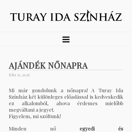
AJÁNDÉK NŐNAPRA
febr 11, 2025
Mi már gondolunk a nőnapra! A Turay Ida
Színház két különleges előadással is kedveskedik
ez alkalomból, ahova érdemes mielőbb
megváltani a jegyet.
Figyelem, mi szóltunk!
Minden nő
egyedi és