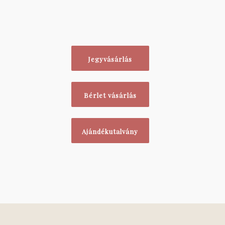
Jegyvásárlás
Bérlet vásárlás
Ajándékutalvány