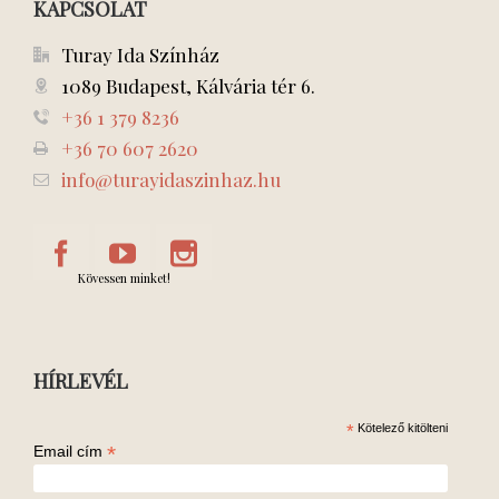
KAPCSOLAT
Turay Ida Színház
1089 Budapest, Kálvária tér 6.
+36 1 379 8236
+36 70 607 2620
info@turayidaszinhaz.hu
Kövessen minket!
HÍRLEVÉL
*
Kötelező kitölteni
*
Email cím