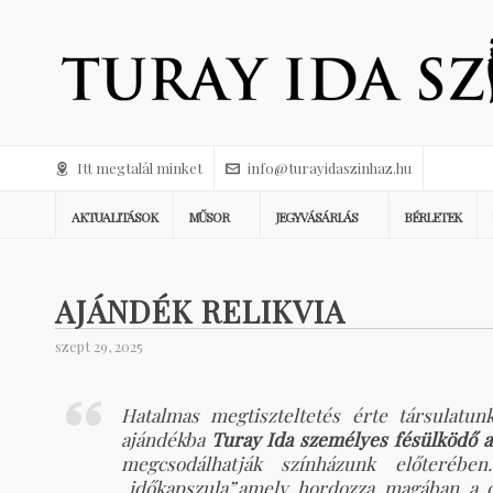
Itt megtalál minket
info@turayidaszinhaz.hu
AKTUALITÁSOK
MŰSOR
JEGYVÁSÁRLÁS
BÉRLETEK
AJÁNDÉK RELIKVIA
szept 29, 2025
Hatalmas megtiszteltetés érte társulatun
ajándékba
Turay Ida személyes fésülködő as
megcsodálhatják színházunk előteré
„időkapszula”,amely hordozza magában a cs