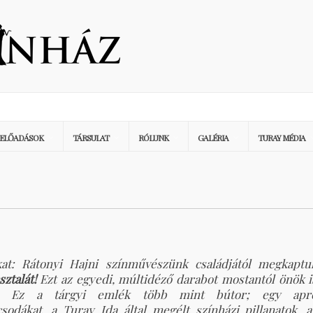
ELŐADÁSOK
TÁRSULAT
RÓLUNK
GALÉRIA
TURAY MÉDIA
kat: Rátonyi Hajni színművészünk családjától megkaptu
ztalát!
Ezt az egyedi, múltidéző darabot mostantól önök i
ben. Ez a tárgyi emlék több mint bútor; egy apr
odákat, a Turay Ida által megélt színházi pillanatok, a