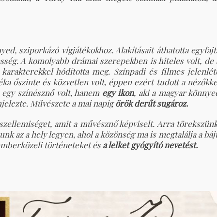
ed, sziporkázó vígjátékokhoz. Alakításait áthatotta egyfajt
ség. A komolyabb drámai szerepekben is hiteles volt, de 
karakterekkel hódította meg. Színpadi és filmes jelenlét
ka őszinte és közvetlen volt, éppen ezért tudott a nézőkke
 egy színésznő volt, hanem
egy ikon
, aki a magyar könnye
jelezte. Művészete a mai napig
örök derűt sugároz.
zellemiséget, amit a művésznő képviselt. Arra törekszünk
nk az a hely legyen, ahol a közönség ma is megtalálja a bájt
emberközeli történeteket és
a lelket gyógyító nevetést.