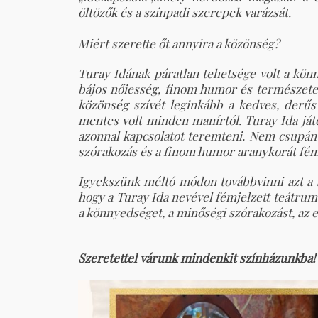
öltözők és a színpadi szerepek varázsát.
Miért szerette őt annyira a közönség?
Turay Idának páratlan tehetsége volt a könny
bájos nőiesség, finom humor és természetes
közönség szívét leginkább a kedves, derűs 
mentes volt minden manírtól. Turay Ida játé
azonnal kapcsolatot teremteni. Nem csupán
szórakozás és a finom humor aranykorát fém
Igyekszünk méltó módon továbbvinni azt a s
hogy a Turay Ida nevével fémjelzett teátrumu
a könnyedséget, a minőségi szórakozást, az 
Szeretettel várunk mindenkit színházunkba!