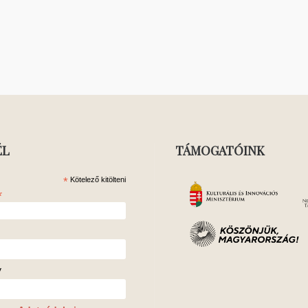
ÉL
TÁMOGATÓINK
*
Kötelező kitölteni
*
v