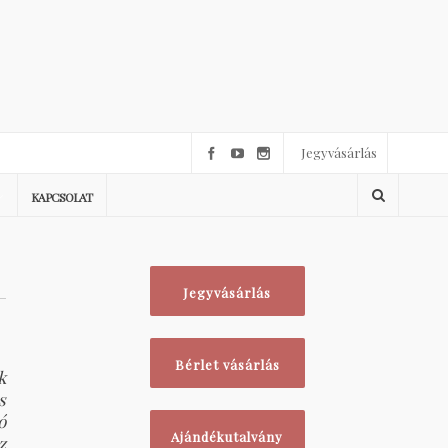
Jegyvásárlás
KAPCSOLAT
Jegyvásárlás
Bérlet vásárlás
k
s
ó
Ajándékutalvány
z