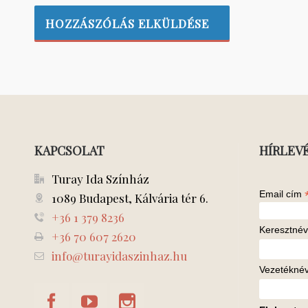
KAPCSOLAT
HÍRLEV
Turay Ida Színház
Email cím
1089 Budapest, Kálvária tér 6.
+36 1 379 8236
Keresztnév
+36 70 607 2620
info@turayidaszinhaz.hu
Vezetékné