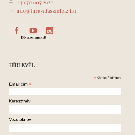
+36 70 607 2620
info@turayidaszinhaz.hu
Kövessen minket!
HÍRLEVÉL
*
Kötelező kitölteni
*
Email cím
Keresztnév
Vezetéknév