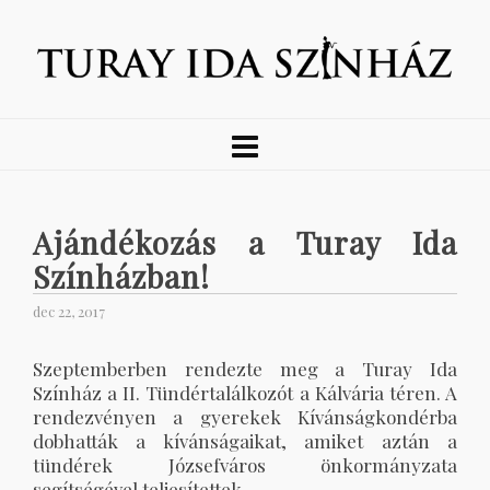
Ajándékozás a Turay Ida
Színházban!
dec 22, 2017
Szeptemberben rendezte meg a Turay Ida
Színház a II. Tündértalálkozót a Kálvária téren. A
rendezvényen a gyerekek Kívánságkondérba
dobhatták a kívánságaikat, amiket aztán a
tündérek Józsefváros önkormányzata
segítségével teljesítettek.