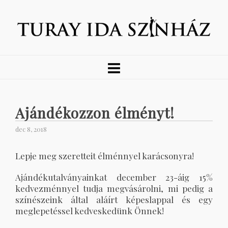
Ajándékozzon élményt!
dec 8, 2018
Lepje meg szeretteit élménnyel karácsonyra!
Ajándékutalványainkat december 23-áig 15%
kedvezménnyel tudja megvásárolni, mi pedig a
színészeink által aláírt képeslappal és egy
meglepetéssel kedveskedünk Önnek!