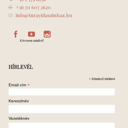
+36 70 607 2620
info@turayidaszinhaz.hu
Kövessen minket!
HÍRLEVÉL
*
Kötelező kitölteni
*
Email cím
Keresztnév
Vezetéknév