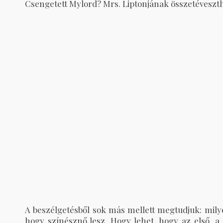
Csengetett Mylord? Mrs. Liptonjának összetéveszth
A beszélgetésből sok más mellett megtudjuk: milye
hogy színésznő lesz. Hogy lehet, hogy az első, a