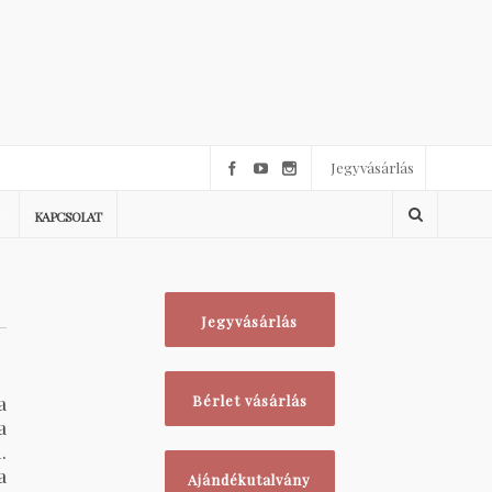
Jegyvásárlás
KAPCSOLAT
Jegyvásárlás
a
Bérlet vásárlás
a
.
a
Ajándékutalvány