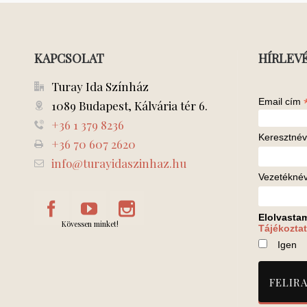
KAPCSOLAT
HÍRLEV
Turay Ida Színház
Email cím
1089 Budapest, Kálvária tér 6.
+36 1 379 8236
Keresztnév
+36 70 607 2620
info@turayidaszinhaz.hu
Vezetékné
Elolvasta
Kövessen minket!
Tájékoztat
Igen