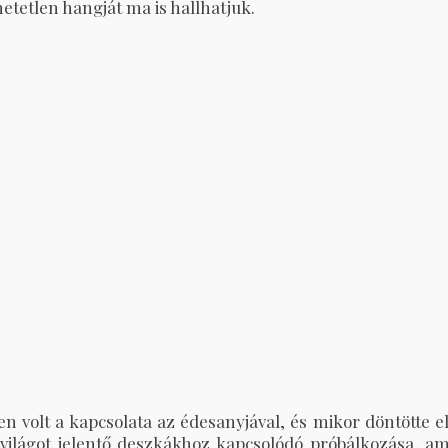
etetlen hangját ma is hallhatjuk.
n volt a kapcsolata az édesanyjával, és mikor döntötte el
 világot jelentő deszkákhoz kapcsolódó próbálkozása, am