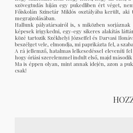
szövegtudás híján egy pukedliben ért véget, nem 
Főiskolán Szinetár Miklós osztályába került, aki
megrajzolásában.
Hallunk pályatársairól is, s miközben sorjáznak 
képesek irigykedni, egy-egy sikeres alakítás látt
közé tartozik Székhelyi Józseffel és Darvasi Iloná
beszélget vele, elmondja, mi paprikázta fel, a sza
A rá jellemző, hatalmas lelkesedéssel eleveníti fe
hogy óriási szerelemmel indult első, majd második
Ma is éppen olyan, mint annak idején, azon a puk
csak!
HOZ