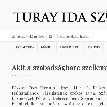
Itt megtalál minket
info@turayidaszinhaz.hu
AKTUALITÁSOK
MŰSOR
JEGYVÁSÁRLÁS
BÉRLETEK
Akit a szabadságharc szellemi
szept 12, 2022
Pásztor Erzsi Kossuth-, Jászai Mari- és Baláz
Halhatatlanok Társulatának örökös tagja. Szá
közönséget Pécsen, Debrecenben, Sopronban, 
Felejthetetlen volt a Veri az ördög a feleségé