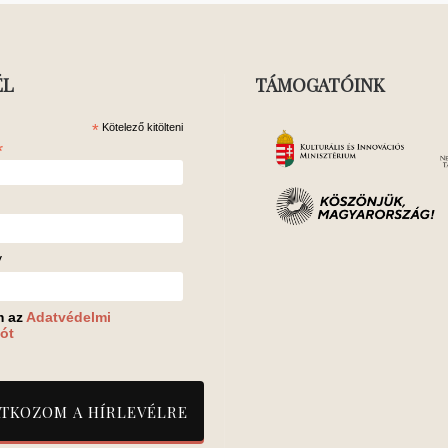
ÉL
TÁMOGATÓINK
*
Kötelező kitölteni
*
v
m az
Adatvédelmi
ót