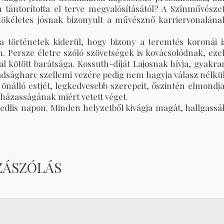
tántorította el terve megvalósításától? A Színművészet
 tökéletes jósnak bizonyult a művésznő karriervonalána
a történetek kiderül, hogy bizony a teremtés koronái i
án. Persze életre szóló szövetségek is kovácsolódnak, eze
val kötött barátsága. Kossuth-díját Lajosnak hívja, gyakra
badságharc szellemi vezére pedig nem hagyja válasz nélkül
l önálló estjét, legkedvesebb szerepeit, őszintén elmondja
 házasságának miért vetett véget.
edlis napon. Minden helyzetből kivágja magát, hallgassá
ZÁSZÓLÁS