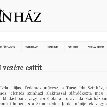
ELŐADÁSOK
TÁRSULAT
RÓLUNK
GALÉRIA
TURAY MÉDIA
 vezére csitít
s Béla- díjas, Érdemes művész, a Turay Ida Színház, 
mos jelentős színházi alakítással ajándékozta meg 
a Madáchban, vagy 2008-óta a Turay Ida Színházban
t című filmben, s a Szomszédok Janka nénijének vagy 