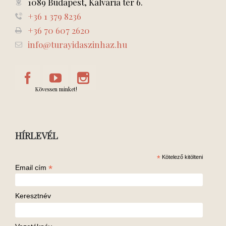
1089 Budapest, Kálvária tér 6.
+36 1 379 8236
+36 70 607 2620
info@turayidaszinhaz.hu
Kövessen minket!
HÍRLEVÉL
*
Kötelező kitölteni
*
Email cím
Keresztnév